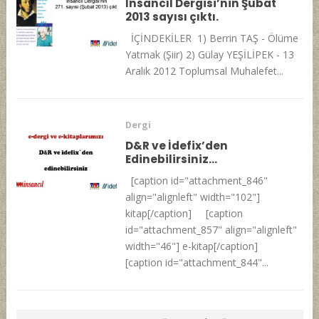
İnsancıl Dergisi’nin Şubat
2013 sayısı çıktı.
İÇİNDEKİLER 1) Berrin TAŞ - Ölüme
Yatmak (Şiir) 2) Gülay YEŞİLİPEK - 13
Aralık 2012 Toplumsal Muhalefet...
Dergi
D&R ve İdefix’den
Edinebilirsiniz…
[caption id="attachment_846"
align="alignleft" width="102"]
kitap[/caption] [caption
id="attachment_857" align="alignleft"
width="46"] e-kitap[/caption]
[caption id="attachment_844"...