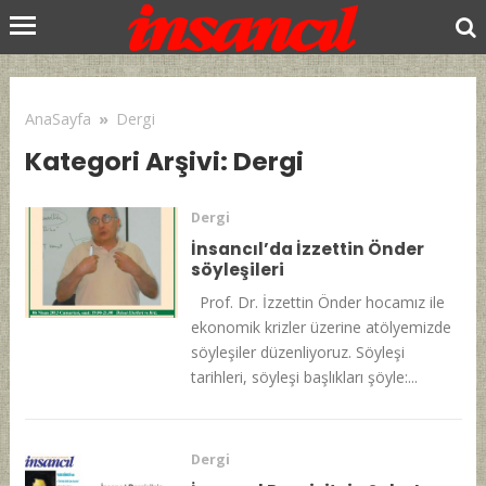
AnaSayfa
»
Dergi
Kategori Arşivi: Dergi
Dergi
İnsancıl’da İzzettin Önder
söyleşileri
Prof. Dr. İzzettin Önder hocamız ile
ekonomik krizler üzerine atölyemizde
söyleşiler düzenliyoruz. Söyleşi
tarihleri, söyleşi başlıkları şöyle:...
Dergi