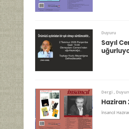
Duyuru
Sayıl C
uğurluy
Dergi
,
Duyur
Haziran 
İnsancıl Hazira