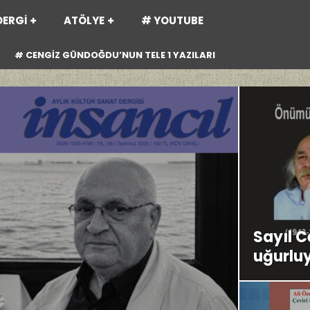
DERGİ
ATÖLYE
# YOUTUBE
# CENGİZ GÜNDOĞDU’NUN TELE 1 YAZILARI
Sayıl 
uğurlu