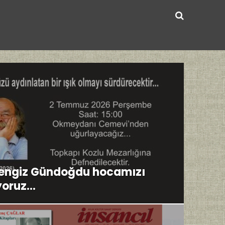
Cengiz Gündoğdu hocamızı
yoruz…