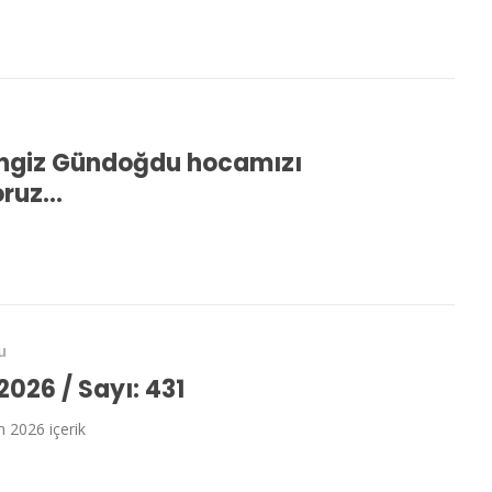
engiz Gündoğdu hocamızı
oruz…
u
2026 / Sayı: 431
n 2026 içerik