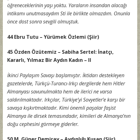
öğreneceklerinin yaşı yoktu. Yaraların insandan alacağı
intikamı unutmasaydım Sti ile birlikte olmazdım. Onunla
önce dost sonra sevgili olmuştuk.
44 Ebru Tutu – Yürümek Özlemi (Şiir)
45 Özden Özütemiz – Sabiha Sertel: İnatçı,
Kararlı, Yılmaz Bir Aydın Kadın – II
İkinci Paylaşım Savaşı başlamıştır. İktidarı destekleyen
gazetelerde, Türkçü-Turancı-Irkçı dergilerde hem Hitler
Almanyası savunulmakta hem de ilerici ne varsa
saldırılmaktadır. Irkçılar, Türkiye’yi Sovyetler’e karşı bir
savaşa kışkırtmaktadır. Kimi önemli paşalar faşist
Almanya ile dirsek temasındadır, kimileri de Almanya’nın
doğu cephesini görmeye giderler.
50 M. Güner Demiray – Aydınlığı Kuşan (Şiir)