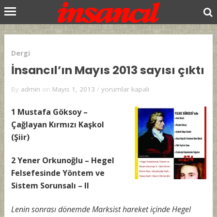
Dergi
İnsancıl’ın Mayıs 2013 sayısı çıktı
İnsancıl’ın
By
admin
on
Mayıs 1, 2013
/
yorumlar kapalı
Mayıs
2013
1 Mustafa Göksoy –
sayısı
Çağlayan Kırmızı Kaşkol
çıktı
(Şiir)
için
2 Yener Orkunoğlu – Hegel
Felsefesinde Yöntem ve
Sistem Sorunsalı – II
Lenin sonrası dönemde Marksist hareket içinde Hegel