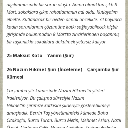
algılanmasında bir sorun oluştu. Anma olmaktan çıktı 8
Mart, sokaklara çıkıp rahatlamanın adı oldu. Kutlayalım
elbette. Kutlanacak bir neden olmalı öncelikle. Yıl boyunca
kadın sorunlarının çözümüne katkı sağlayabilecek hiçbir
girişimde bulunmadan 8 Mart’ta zincirlerinden boşanmış
bir taşkınlıkla sokaklara dökülmek yetersiz kalıyor.
25 Maksut Koto – Yanım (Şiir)
26 Nazım Hikmet Şiiri (İnceleme) – Çarşamba Şiir
Kümesi
Çarşamba şiir kümesinde Nazım Hikmet’in şiirleri
irdeleniyor. Bu çalışma süreciyle Nazım
Hikmet’in şiirimize katkısını şiirleriyle gösterebilmeyi
amaçladık. Berrin Taş yönetimindeki kümede Baha
Çıtakoğlu, Burcu Turan, Burcu Metin, Mehmet Aslan, Nazlı
Özgül, Neriman Çelik, Nurşen Aydoğan, Türkan Aydın’ın