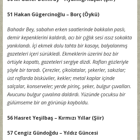
51 Hakan Gügercinoğlu – Borç (Öykü)
Bahadır Bey, sabahın erken saatlerinde bakkalın paslı,
demir kepenklerini kaldırdı, acı bir çığlık sesi ıssız sokakta
yankılandı. İçi ekmek dolu tahta bir kasayı, balyalanmış
gazeteleri içeri sürükledi. Ekmeklerin üzerini boz bir
örtüyle kapattı, gazeteleri sergiye dizdi. Rafları gözleriyle
şöyle bir taradı. Çerezler, çikolatalar, şekerler, sakızlar;
üst raflarda bisküviler, kekler; metal kaplar içinde
salçalar, konserveler; yerde pirinç, şeker, bulgur çuvalları.
Avucunu bulgur çuvalına daldırdı. Yüzünde çocuksu bir
gülümseme bir an görünüp kayboldu.
56 Hasret Yeşilbaş – Kırmızı Yıllar (Şiir)
57 Cengiz Gündoğdu – Yıldız Güncesi