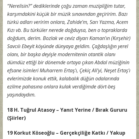
“Nerelisin?” dediklerinde çoğu zaman muzipliğim tutar,
karşımdakini küçük bir müzik sınavından geçiririm. Bazı
türkü adları veririm onlara, Zahide’m, Sarı Yazma, Acem
Kızı vb. Bu türküler nerede doğduysa, ben o topraklarda
doğdum, derim. Bozlak ve ceviz diyarı Kaman’ın (Kırşehir)
Savcılı Ebeyit köyünde dünyaya geldim. Çağdaşlığın yerel
olanı, bir başka deyişle modernitenin otantik olanı
dümdüz ettiği bir dönemde ortaya çıkan Abdal müziğinin
efsane isimleri Muharrem Ertaş’ı, Çekiç Ali’yi, Neşet Ertaş’ı
evlerimizde konuk ettik, kalabalık düğün odalarında
ezilme pahasına onlara kulak verdiğimde dört-beş
yaşındaydım.
18 H. Tuğrul Atasoy – Yanıt Yerine / Bırak Gururu
(Şiirler)
19 Korkut Köseoğlu – Gerçekçiliğe Katkı / Yakup