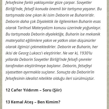
felsefesine farklı yaklaşımlar göze çarpar. Sovyetler
Birliği’nde, felsefi konuda önemli bir tartışma yaşanır. Bu
tartışmada öne çıkan iki isim Deborin ve Buharin’dir.
Deborin daha çok Diyalektik ile ilgilenirken Buharin esas
olarak Tarihsel Materyalizm konusu üzerinde yoğunlaşır.
Bu tartışmada Deborin diyalektiğe, Buharin ise mekanik
materyalist eğilimlere yakın ve yatkın olan düşünürler
olarak ilgimizi çekmektedirler. Deborin ve Buharin, her
ikisi de Georg Lukacs’ı eleştirirler. Ne var ki, 1930’lu
yıllarda Deborin Sovyetler Birliği’nde felsefi çevreler
tarafından eleştirilmeye başlanır. Deborin, felsefeyi
siyasetten ayırmakla suçlanır. Sonuçta da Deborin’in
felsefesinin idealist nitelikte olduğu ileri sürülmüştür.
12 Cafer Yıldırım – Soru (Şiir)
13 Kemal Ateş – Ben Kimim?