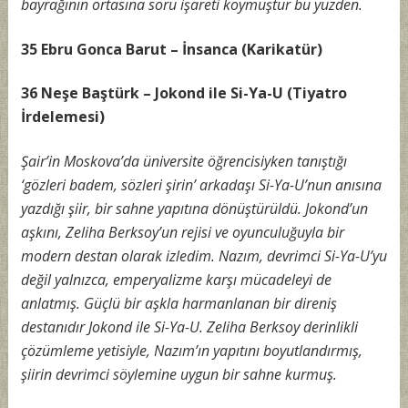
bayrağının ortasına soru işareti koymuştur bu yüzden.
35 Ebru Gonca Barut – İnsanca (Karikatür)
36 Neşe Baştürk – Jokond ile Si-Ya-U (Tiyatro
İrdelemesi)
Şair’in Moskova’da üniversite öğrencisiyken tanıştığı
‘gözleri badem, sözleri şirin’ arkadaşı Si-Ya-U’nun anısına
yazdığı şiir, bir sahne yapıtına dönüştürüldü. Jokond’un
aşkını, Zeliha Berksoy’un rejisi ve oyunculuğuyla bir
modern destan olarak izledim. Nazım, devrimci Si-Ya-U’yu
değil yalnızca, emperyalizme karşı mücadeleyi de
anlatmış. Güçlü bir aşkla harmanlanan bir direniş
destanıdır Jokond ile Si-Ya-U. Zeliha Berksoy derinlikli
çözümleme yetisiyle, Nazım’ın yapıtını boyutlandırmış,
şiirin devrimci söylemine uygun bir sahne kurmuş.