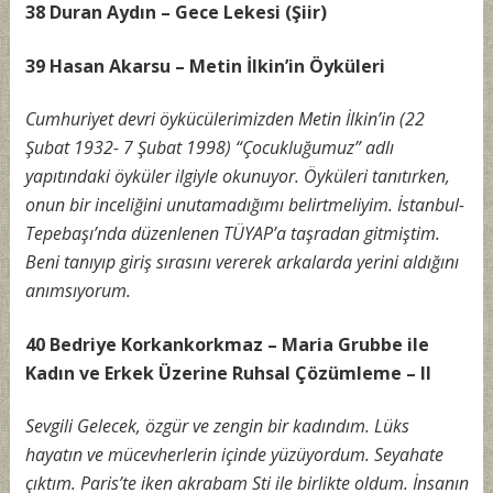
38 Duran Aydın – Gece Lekesi (Şiir)
39 Hasan Akarsu – Metin İlkin’in Öyküleri
Cumhuriyet devri öykücülerimizden Metin İlkin’in (22
Şubat 1932- 7 Şubat 1998) “Çocukluğumuz” adlı
yapıtındaki öyküler ilgiyle okunuyor. Öyküleri tanıtırken,
onun bir inceliğini unutamadığımı belirtmeliyim. İstanbul-
Tepebaşı’nda düzenlenen TÜYAP’a taşradan gitmiştim.
Beni tanıyıp giriş sırasını vererek arkalarda yerini aldığını
anımsıyorum.
40 Bedriye Korkankorkmaz – Maria Grubbe ile
Kadın ve Erkek Üzerine Ruhsal Çözümleme – II
Sevgili Gelecek, özgür ve zengin bir kadındım. Lüks
hayatın ve mücevherlerin içinde yüzüyordum. Seyahate
çıktım. Paris’te iken akrabam Sti ile birlikte oldum. İnsanın