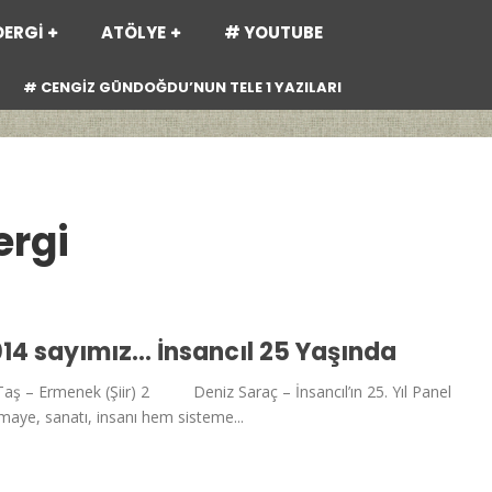
DERGİ
ATÖLYE
# YOUTUBE
# CENGİZ GÜNDOĞDU’NUN TELE 1 YAZILARI
ergi
014 sayımız… İnsancıl 25 Yaşında
– Ermenek (Şiir) 2 Deniz Saraç – İnsancıl’ın 25. Yıl Panel
ye, sanatı, insanı hem sisteme...