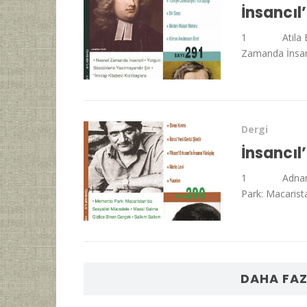
İnsancıl
1 Atila Er 
Zamanda İnsancıl
Dergi
İnsancıl’
1 Adnan Özt
Park: Macarist
DAHA FAZ