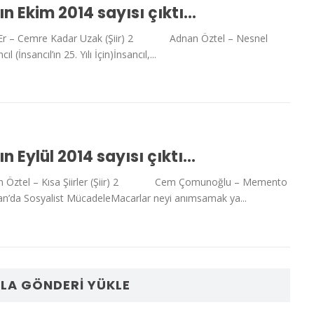
’ın Ekim 2014 sayısı çıktı…
– Cemre Kadar Uzak (Şiir) 2 Adnan Öztel – Nesnel
 (İnsancıl’ın 25. Yılı İçin)İnsancıl,...
ın Eylül 2014 sayısı çıktı…
el – Kısa Şiirler (Şiir) 2 Cem Çomunoğlu – Memento
an’da Sosyalist MücadeleMacarlar neyi anımsamak ya...
LA GÖNDERI YÜKLE