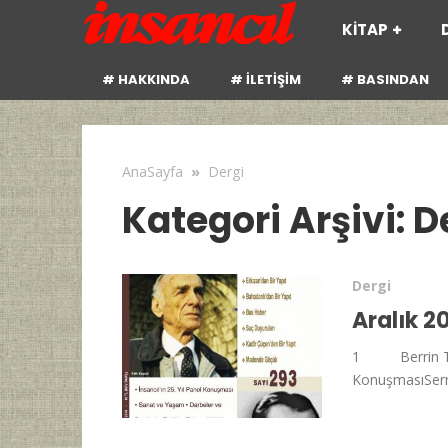
KİTAP
# HAKKINDA
# İLETİŞİM
# BASINDAN
AnaSayfa
»
Dergi
Kategori Arşivi: D
Dergi
Aralık 2
1 Berrin Taş 
KonuşmasıSerma