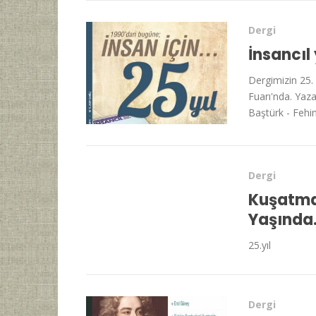
Dergi
İnsancıl
Dergimizin 25. 
Fuarı'nda. Yaz
Baştürk - Fehim
Dergi
Kuşatmay
Yaşınd
25.yıl
Dergi