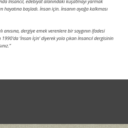
ında İnsancıl, edebiyat alanındaki kuşatmayı yarm
ak
n hayatına başladı. İnsan için. İnsanın ayağa kalkması
yılı anısına, dergiye emek verenlere bir saygının ifadesi
1990’da ‘İnsan İçin’ diyerek yola çıkan İnsancıl dergisinin
ınız.”