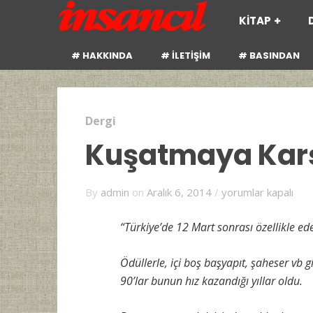
KİTAP
# HAKKINDA
# İLETİŞİM
# BASINDAN
Dergi
Kuşatmaya Karşı
Kuşatmaya
By
admin
on
Aralık 6, 2014
/
yorumlar kapalı
Karşı
25
“Türkiye’de 12 Mart sonrası özellikle ed
Yıl
için
Ödüllerle, içi boş başyapıt, şaheser vb 
90’lar bunun hız kazandığı yıllar oldu.