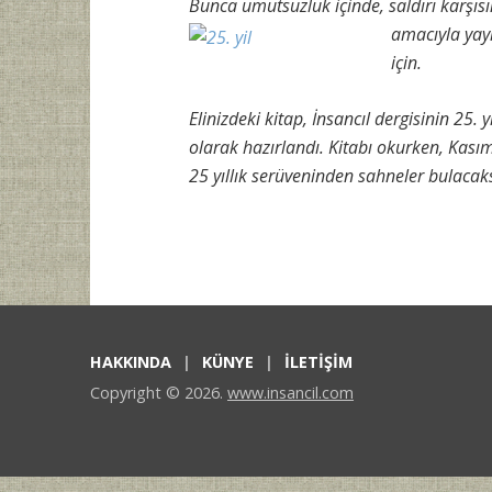
Bunca umutsuzluk içinde, saldırı karşıs
amacıyla yayı
için.
Elinizdeki kitap, İnsancıl dergisinin 25. 
olarak hazırlandı. Kitabı okurken, Kasım 
25 yıllık serüveninden sahneler bulacaks
HAKKINDA
KÜNYE
İLETİŞİM
Copyright © 2026.
www.insancil.com