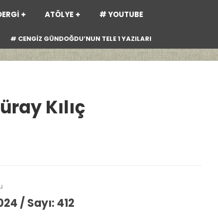
DERGİ
ATÖLYE
# YOUTUBE
# CENGİZ GÜNDOĞDU’NUN TELE 1 YAZILARI
üray Kılıç
u
24 / Sayı: 412