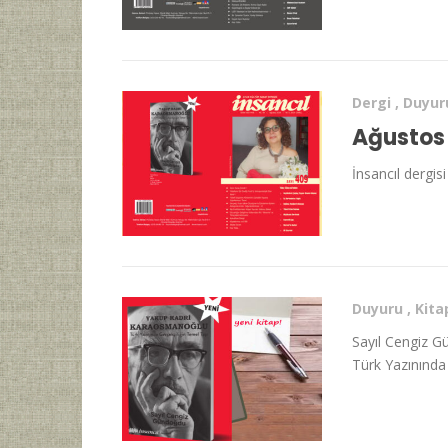
Dergi
,
Duyur
Ağustos 
İnsancıl dergis
Duyuru
,
Kita
Sayıl Cengiz G
Türk Yazınında