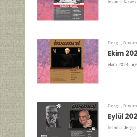
İnsancıl Kasım 
Dergi
,
Duyur
Ekim 202
ekim 2024 - içe
Dergi
,
Duyur
Eylül 20
İnsancıl dergisi