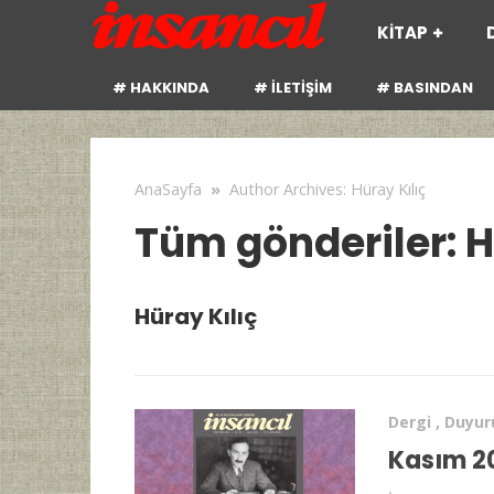
KİTAP
# HAKKINDA
# İLETİŞİM
# BASINDAN
AnaSayfa
»
Author Archives: Hüray Kılıç
Tüm gönderiler: H
Hüray Kılıç
Dergi
,
Duyur
Kasım 20