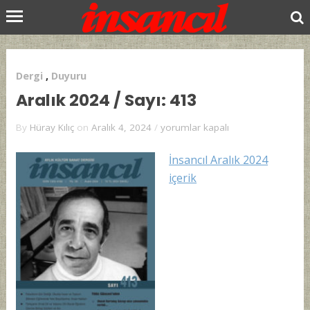
Dergi
,
Duyuru
Aralık 2024 / Sayı: 413
Aralık
By
Hüray Kılıç
on
Aralık 4, 2024
/
yorumlar kapalı
2024
/
İnsancıl Aralık 2024
Sayı:
içerik
413
için