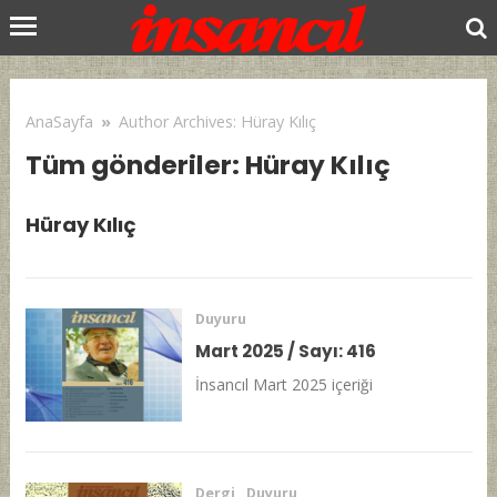
AnaSayfa
»
Author Archives: Hüray Kılıç
Tüm gönderiler: Hüray Kılıç
Hüray Kılıç
Duyuru
Mart 2025 / Sayı: 416
İnsancıl Mart 2025 içeriği
Dergi
,
Duyuru