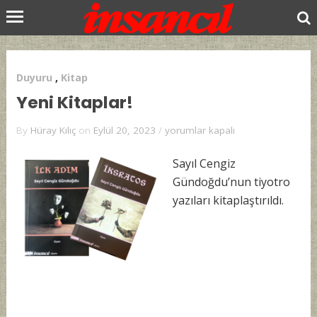
Duyuru
,
Kitap
Yeni Kitaplar!
Yeni
By
Hüray Kılıç
on
Eylül 20, 2023
/
yorumlar kapalı
Kitaplar!
için
Sayıl Cengiz
Gündoğdu’nun tiyotro
yazıları kitaplaştırıldı.