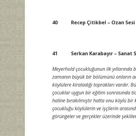
40 Recep Çitikbel – Ozan Sesi (
41 Serkan Karabayır – Sanat Sep
Meyerhold çocukluğunun ilk yıllarında b
zamanın büyük bir bölümünü onların ara
köylülere kiraladığı toprakları vardır. 
çocuklar uygun bir eğitim sonrasında t
haline bırakılmıştır hatta onu köylü bi
çocukluğu köylülerin ve işçilerin arasınd
görüngeler ve gerçekler üzerinde şekille