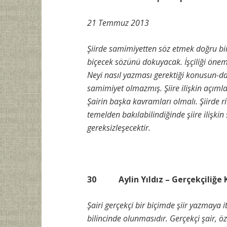
21 Temmuz 2013
Şiirde samimiyetten söz etmek doğru bir
biçecek sözünü dokuyacak. İşçiliği önems
Neyi nasıl yazması gerektiği konusun-d
samimiyet olmazmış. Şiire ilişkin açıml
Şairin başka kavramları olmalı. Şiirde r
temelden bakılabilindiğinde şiire ilişk
gereksizleşecektir.
30 Aylin Yıldız – Gerçekçiliğe 
Şairi gerçekçi bir biçimde şiir yazmaya
bilincinde olunmasıdır. Gerçekçi şair, ö