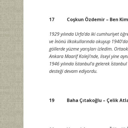
17 Coşkun Özdemir – Ben Kim
1929 yılında Urfa’da iki cumhuriyet öğ
ve
İnönü ilkokullarında okuyup 1940’da 
göllerde yüzme yarışları izledim. Ortaok
Ankara Maarif Koleji’nde, liseyi yine ay
1946 yılında İstanbul’a gelerek İstanbu
desteği devam ediyordu.
19 Baha Çıtakoğlu – Çelik Atlar