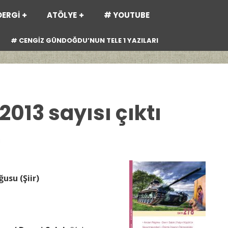
DERGİ
ATÖLYE
# YOUTUBE
# CENGİZ GÜNDOĞDU’NUN TELE 1 YAZILARI
 2013 sayısı çıktı
ı
su (Şiir)