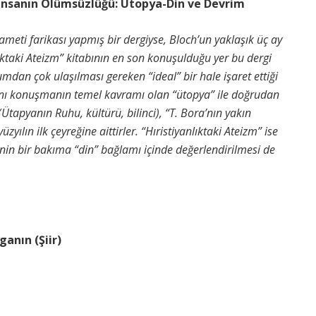
anın Ölümsüzlüğü: Ütopya-Din ve Devrim
meti farikası yapmış bir dergiyse, Bloch’un yaklaşık üç ay
ıktaki Ateizm” kitabının en son konuşulduğu yer bu dergi
umdan çok ulaşılması gereken “ideal” bir hale işaret ettiği
ını konuşmanın temel kavramı olan “ütopya” ile doğrudan
Ütapyanın Ruhu, kültürü, bilinci), “T. Bora’nın yakın
ılın ilk çeyreğine aittirler. “Hıristiyanlıktaki Ateizm” ise
rinin bir bakıma “din” bağlamı içinde değerlendirilmesi de
nın (Şiir)