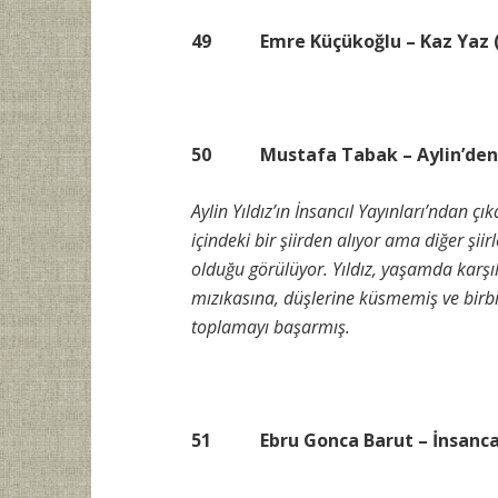
49 Emre Küçükoğlu – Kaz Yaz (Ş
50 Mustafa Tabak – Aylin’den Yıl
Aylin Yıldız’ın İnsancıl Yayınları’ndan çı
içindeki bir şiirden alıyor ama diğer ş
olduğu görülüyor. Yıldız, yaşamda karşıla
mızıkasına, düşlerine küsmemiş ve birbir
toplamayı başarmış.
51
Ebru Gonca Barut – İnsanca