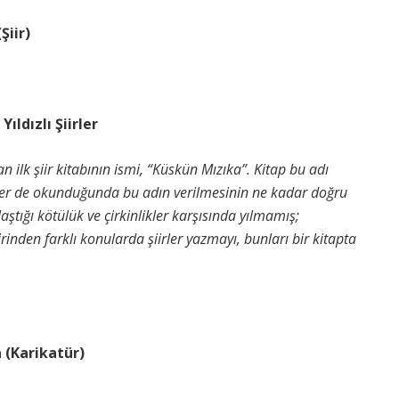
iir)
dızlı Şiirler
kan ilk şiir kitabının ismi, “Küskün Mızıka”. Kitap bu adı
iirler de okunduğunda bu adın verilmesinin ne kadar doğru
ştığı kötülük ve çirkinlikler karşısında yılmamış;
inden farklı konularda şiirler yazmayı, bunları bir kitapta
 (Karikatür)