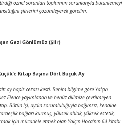
 getirdiği öznel sorunları toplumun sorunlarıyla bütünlemeyi
ansıttığını şiirlerini çözümleyerek görelim.
n Gezi Gönlümüz (Şiir)
çük’e Kitap Başına Dört Buçuk Ay
altı ay hapis cezası kesti. Benim bilgime göre Yalçın
 kez Elence yayımlanan ve henüz dilimize çevrilmeyen
itap. Bütün işi, aydın sorumluluğuyla bağımsız, kendine
 kardeşlik bağları kurmuş, yüksek ahlak, yüksek estetik,
urmak için mücadele etmek olan Yalçın Hoca’nın 64 kitabı