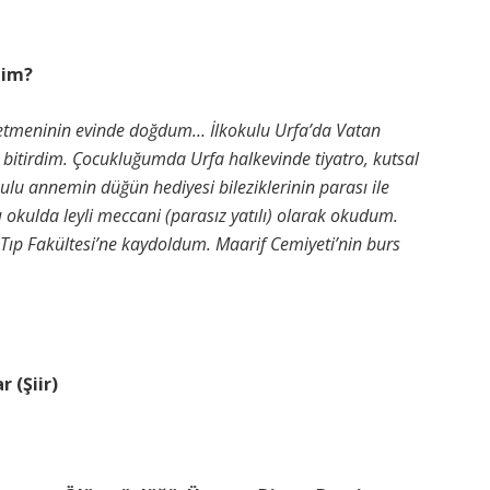
im?
retmeninin evinde doğdum… İlkokulu Urfa’da Vatan
bitirdim. Çocukluğumda Urfa halkevinde tiyatro, kutsal
ulu annemin düğün hediyesi bileziklerinin parası ile
nı okulda leyli meccani (parasız yatılı) olarak okudum.
l Tıp Fakültesi’ne kaydoldum. Maarif Cemiyeti’nin burs
 (Şiir)