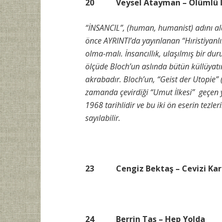
20 Veysel Atayman – Ölümlü İns
“İNSANCIL”, (human, humanist) adını ala
önce AYRINTI’da yayınlanan “Hıristiyanl
olma-malı. İnsancıllık, ulaşılmış bir dur
ölçüde Bloch’un aslında bütün küllüyat
akrabadır. Bloch’un, “Geist der Utopie” (
zamanda çevirdiği “Umut İlkesi” geçen yüzy
1968 tarihlidir ve bu iki ön eserin tezle
sayılabilir.
23 Cengiz Bektaş – Cevizi Karga
24 Berrin Taş – Hep Yolda