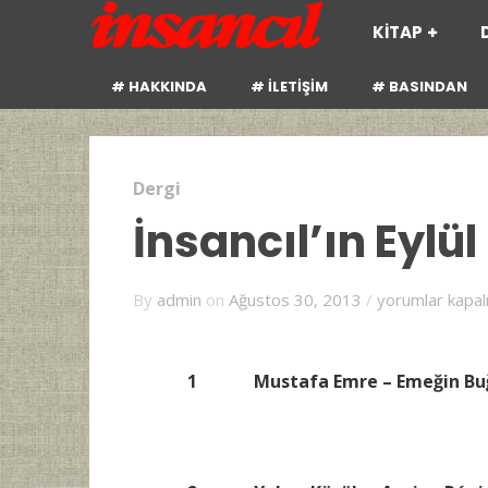
KİTAP
# HAKKINDA
# İLETİŞİM
# BASINDAN
Dergi
İnsancıl’ın Eylül
İnsancıl’ın
By
admin
on
Ağustos 30, 2013
/
yorumlar kapal
Eylül
2013
sayısı
1 Mustafa Emre – Emeğin Buğu
çıktı
için