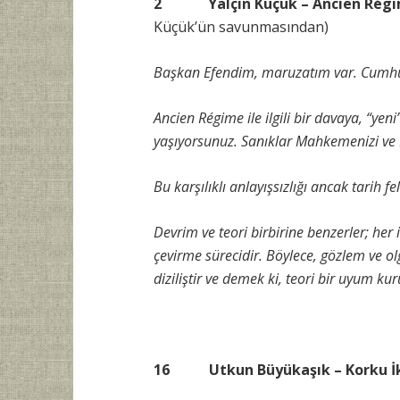
2 Yalçın Küçük – Ancien Régime
Küçük’ün savunmasından)
Başkan Efendim, maruzatım var. Cumhur
Ancien Régime ile ilgili bir davaya, “ye
yaşıyorsunuz. Sanıklar Mahkemenizi v
Bu karşılıklı anlayışsızlığı ancak tarih f
Devrim ve teori birbirine benzerler; her ik
çevirme sürecidir. Böylece, gözlem ve ol
diziliştir ve demek ki, teori bir uyum kur
16 Utkun Büyükaşık – Korku İklimi