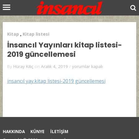
Kitap
,
Kitap listesi
İnsancıl Yayınları kitap listesi-
2019 güncellemesi
İnsancıl
By
Hüray Kılıç
on
Aralık 4, 2019
/
yorumlar kapalı
Yayınları
kitap
insancıl yay.kitap listesi-2019 güncellemesi
listesi-
2019
güncellemesi
için
HAKKINDA
KÜNYE
İLETİŞİM