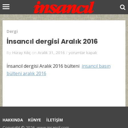
Dergi
İnsancıl dergisi Aralık 2016
İnsancıl
By
Hüray Kılıç
on
Aralık 31, 2016
/
yorumlar kapalı
dergisi
Aralık
İnsancıl dergisi Aralık 2016 bülteni
insancıl basın
2016
bülteni aralık 2016
için
HAKKINDA
KÜNYE
İLETİŞİM
Copyright © 2026.
www.insancil.com