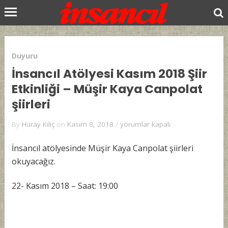
Duyuru
İnsancıl Atölyesi Kasım 2018 Şiir
Etkinliği – Müşir Kaya Canpolat
şiirleri
İnsancıl
By
Hüray Kılıç
on
Kasım 8, 2018
/
yorumlar kapalı
Atölyesi
Kasım
İnsancıl atölyesinde Müşir Kaya Canpolat şiirleri
2018
okuyacağız.
Şiir
Etkinliği
22- Kasım 2018 – Saat: 19:00
–
Müşir
Kaya
Canpolat