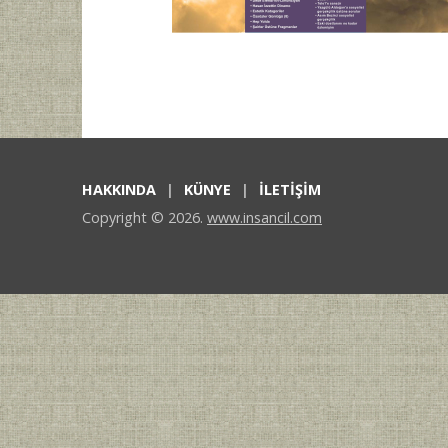
için
HAKKINDA
KÜNYE
İLETİŞİM
Copyright © 2026.
www.insancil.com