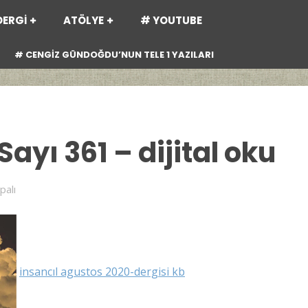
DERGİ
ATÖLYE
# YOUTUBE
# CENGİZ GÜNDOĞDU’NUN TELE 1 YAZILARI
ayı 361 – dijital oku
palı
insancıl agustos 2020-dergisi kb